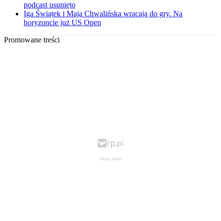
podcast usunięto
Iga Świątek i Maja Chwalińska wracają do gry. Na
horyzoncie już US Open
Promowane treści