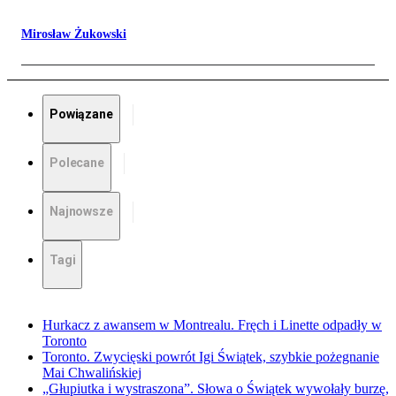
Mirosław Żukowski
Powiązane
Polecane
Najnowsze
Tagi
Hurkacz z awansem w Montrealu. Fręch i Linette odpadły w
Toronto
Toronto. Zwycięski powrót Igi Świątek, szybkie pożegnanie
Mai Chwalińskiej
„Głupiutka i wystraszona”. Słowa o Świątek wywołały burzę,