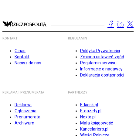
KONTAKT
REGULAMIN
O nas
Polityka Prywatności
Kontakt
Zmiana ustawień zgód
Napisz do nas
Regulamin serwisu
Informacje o nadawcy
Deklaracja dostępności
REKLAMA I PRENUMERATA
PARTNERZY
Reklama
E-kiosk.pl
Ogłoszenia
E-gazety.pl
Prenumerata
Nexto.pl
Archiwum
Mała księgowość
Kancelarierp.pl
Wieści Rolnicze