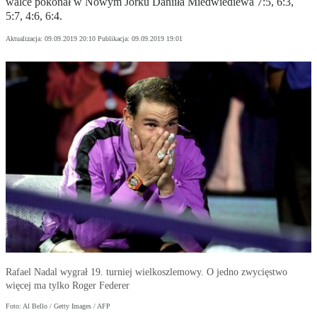
walce pokonał w Nowym Jorku Daniiła Miedwiediewa 7:5, 6:3,
5:7, 4:6, 6:4.
Aktualizacja:
09.09.2019 20:10
Publikacja:
09.09.2019 19:01
Rafael Nadal wygrał 19. turniej wielkoszlemowy. O jedno zwycięstwo
więcej ma tylko Roger Federer
Foto: Al Bello / Getty Images / AFP