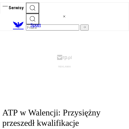
Serwisy
S
port
ATP w Walencji: Przysiężny
przeszedł kwalifikacje