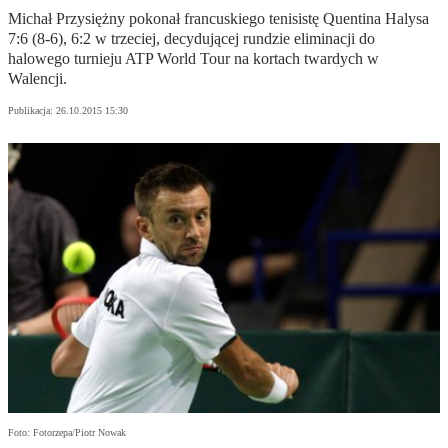
Michał Przysiężny pokonał francuskiego tenisistę Quentina Halysa
7:6 (8-6), 6:2 w trzeciej, decydującej rundzie eliminacji do
halowego turnieju ATP World Tour na kortach twardych w
Walencji.
Publikacja:
26.10.2015 15:30
Foto: Fotorzepa/Piotr Nowak