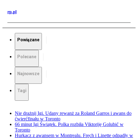
rp.pl
Powiązane
Polecane
Najnowsze
Tagi
Nie drażnij Igi. Udany rewanż za Roland Garros i awans do
ćwierćfinału w Toronto
66 minut Igi Świątek. Polka rozbiła Viktoriję Golubić w
Toronto
Hurkacz z awansem w Montrealu. Fręch i Linette odpadły w