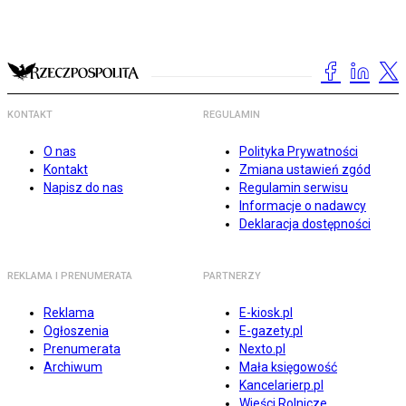
KONTAKT
REGULAMIN
O nas
Polityka Prywatności
Kontakt
Zmiana ustawień zgód
Napisz do nas
Regulamin serwisu
Informacje o nadawcy
Deklaracja dostępności
REKLAMA I PRENUMERATA
PARTNERZY
Reklama
E-kiosk.pl
Ogłoszenia
E-gazety.pl
Prenumerata
Nexto.pl
Archiwum
Mała księgowość
Kancelarierp.pl
Wieści Rolnicze