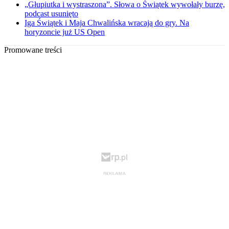
„Głupiutka i wystraszona”. Słowa o Świątek wywołały burzę,
podcast usunięto
Iga Świątek i Maja Chwalińska wracają do gry. Na
horyzoncie już US Open
Promowane treści