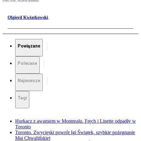
Foto: PAP, MArcin Bielecki
Olgierd Kwiatkowski
Powiązane
Polecane
Najnowsze
Tagi
Hurkacz z awansem w Montrealu. Fręch i Linette odpadły w
Toronto
Toronto. Zwycięski powrót Igi Świątek, szybkie pożegnanie
Mai Chwalińskiej