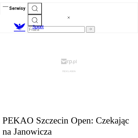
Serwisy
S
port
PEKAO Szczecin Open: Czekając
na Janowicza