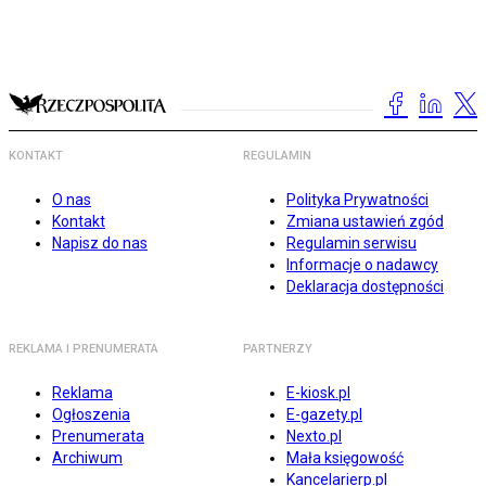
KONTAKT
REGULAMIN
O nas
Polityka Prywatności
Kontakt
Zmiana ustawień zgód
Napisz do nas
Regulamin serwisu
Informacje o nadawcy
Deklaracja dostępności
REKLAMA I PRENUMERATA
PARTNERZY
Reklama
E-kiosk.pl
Ogłoszenia
E-gazety.pl
Prenumerata
Nexto.pl
Archiwum
Mała księgowość
Kancelarierp.pl