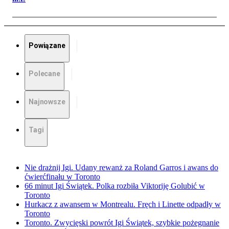
Powiązane
Polecane
Najnowsze
Tagi
Nie drażnij Igi. Udany rewanż za Roland Garros i awans do
ćwierćfinału w Toronto
66 minut Igi Świątek. Polka rozbiła Viktoriję Golubić w
Toronto
Hurkacz z awansem w Montrealu. Fręch i Linette odpadły w
Toronto
Toronto. Zwycięski powrót Igi Świątek, szybkie pożegnanie