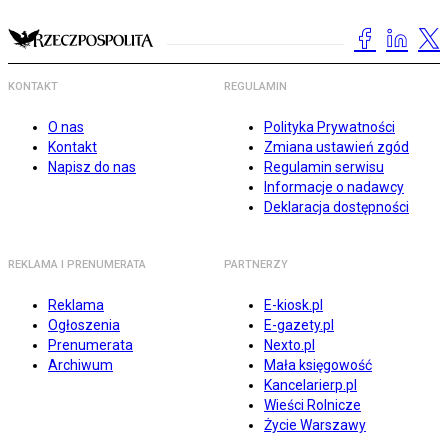
KONTAKT
REGULAMIN
O nas
Polityka Prywatności
Kontakt
Zmiana ustawień zgód
Napisz do nas
Regulamin serwisu
Informacje o nadawcy
Deklaracja dostępności
REKLAMA I PRENUMERATA
PARTNERZY
Reklama
E-kiosk.pl
Ogłoszenia
E-gazety.pl
Prenumerata
Nexto.pl
Archiwum
Mała księgowość
Kancelarierp.pl
Wieści Rolnicze
Życie Warszawy