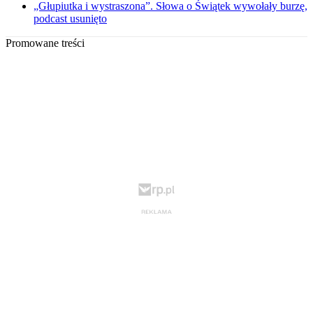
„Głupiutka i wystraszona”. Słowa o Świątek wywołały burzę,
podcast usunięto
Promowane treści