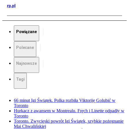
rp.pl
Powiązane
Polecane
Najnowsze
Tagi
66 minut Igi Świątek. Polka rozbiła Viktoriję Golubić w
Toronto
Hurkacz z awansem w Montrealu. Fręch i Linette odpadły w
Toronto
Toronto. Zwycięski powrót Igi Świątek, szybkie pożegnanie
Mai Chwalińskiej