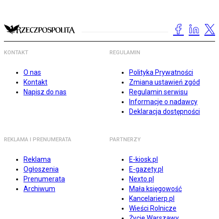
KONTAKT
REGULAMIN
O nas
Polityka Prywatności
Kontakt
Zmiana ustawień zgód
Napisz do nas
Regulamin serwisu
Informacje o nadawcy
Deklaracja dostępności
REKLAMA I PRENUMERATA
PARTNERZY
Reklama
E-kiosk.pl
Ogłoszenia
E-gazety.pl
Prenumerata
Nexto.pl
Archiwum
Mała księgowość
Kancelarierp.pl
Wieści Rolnicze
Życie Warszawy