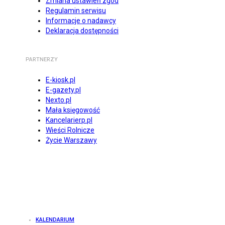
Zmiana ustawień zgód
Regulamin serwisu
Informacje o nadawcy
Deklaracja dostępności
PARTNERZY
E-kiosk.pl
E-gazety.pl
Nexto.pl
Mała księgowość
Kancelarierp.pl
Wieści Rolnicze
Życie Warszawy
KALENDARIUM