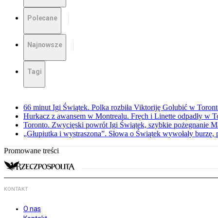
Polecane
Najnowsze
Tagi
66 minut Igi Świątek. Polka rozbiła Viktoriję Golubić w Toron
Hurkacz z awansem w Montrealu. Fręch i Linette odpadły w T
Toronto. Zwycięski powrót Igi Świątek, szybkie pożegnanie M
„Głupiutka i wystraszona”. Słowa o Świątek wywołały burzę, 
Promowane treści
KONTAKT
O nas