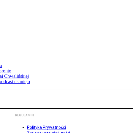
to
oronto
ai Chwalińskiej
podcast usunięto
REGULAMIN
Polityka Prywatności