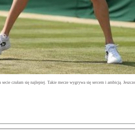
 secie czułam się najlepiej. Takie mecze wygrywa się sercem i ambicją. Jeszcze 