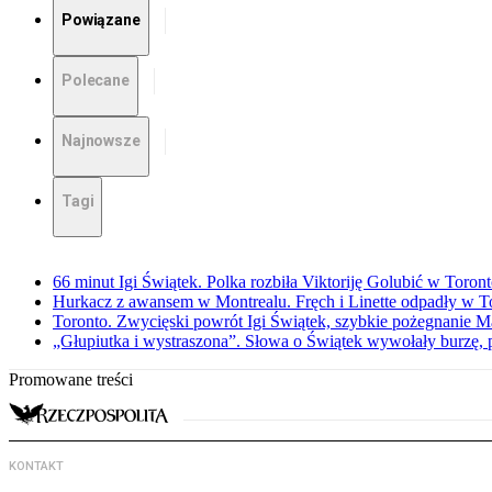
Powiązane
Polecane
Najnowsze
Tagi
66 minut Igi Świątek. Polka rozbiła Viktoriję Golubić w Toron
Hurkacz z awansem w Montrealu. Fręch i Linette odpadły w T
Toronto. Zwycięski powrót Igi Świątek, szybkie pożegnanie M
„Głupiutka i wystraszona”. Słowa o Świątek wywołały burzę, 
Promowane treści
KONTAKT