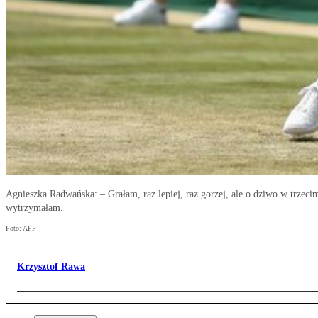
Agnieszka Radwańska: – Grałam, raz lepiej, raz gorzej, ale o dziwo w trzecim
wytrzymałam.
Foto: AFP
Krzysztof Rawa