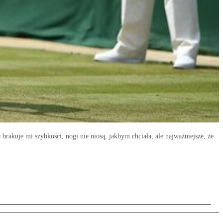
brakuje mi szybkości, nogi nie niosą, jakbym chciała, ale najważniejsze, że