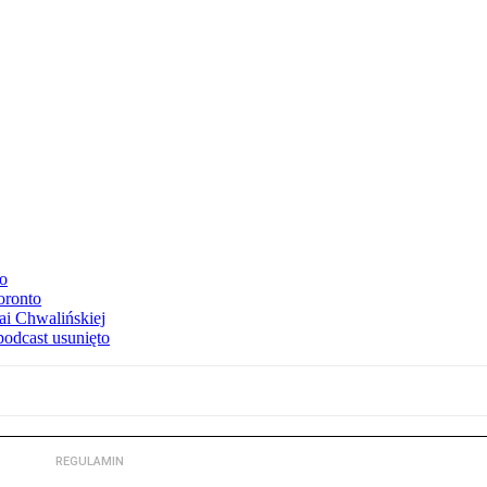
to
oronto
ai Chwalińskiej
podcast usunięto
REGULAMIN