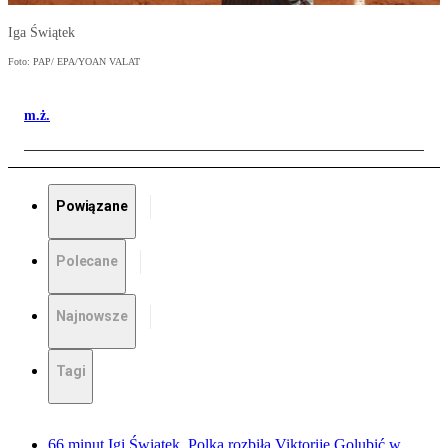
Iga Świątek
Foto: PAP/ EPA/YOAN VALAT
m.ż.
Powiązane
Polecane
Najnowsze
Tagi
66 minut Igi Świątek. Polka rozbiła Viktoriję Golubić w