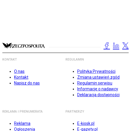
KONTAKT
REGULAMIN
O nas
Polityka Prywatności
Kontakt
Zmiana ustawień zgód
Napisz do nas
Regulamin serwisu
Informacje o nadawcy
Deklaracja dostępności
REKLAMA I PRENUMERATA
PARTNERZY
Reklama
E-kiosk.pl
Ogłoszenia
E-gazety.pl