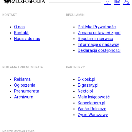
KONTAKT
REGULAMIN
O nas
Polityka Prywatności
Kontakt
Zmiana ustawień zgód
Napisz do nas
Regulamin serwisu
Informacje o nadawcy
Deklaracja dostępności
REKLAMA I PRENUMERATA
PARTNERZY
Reklama
E-kiosk.pl
Ogłoszenia
E-gazety.pl
Prenumerata
Nexto.pl
Archiwum
Mała księgowość
Kancelarierp.pl
Wieści Rolnicze
Życie Warszawy
NASZE WYDARZENIA