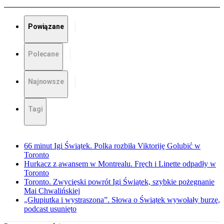
Powiązane
Polecane
Najnowsze
Tagi
66 minut Igi Świątek. Polka rozbiła Viktoriję Golubić w
Toronto
Hurkacz z awansem w Montrealu. Fręch i Linette odpadły w
Toronto
Toronto. Zwycięski powrót Igi Świątek, szybkie pożegnanie
Mai Chwalińskiej
„Głupiutka i wystraszona”. Słowa o Świątek wywołały burzę,
podcast usunięto