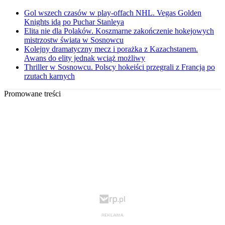
Gol wszech czasów w play-offach NHL. Vegas Golden
Knights idą po Puchar Stanleya
Elita nie dla Polaków. Koszmarne zakończenie hokejowych
mistrzostw świata w Sosnowcu
Kolejny dramatyczny mecz i porażka z Kazachstanem.
Awans do elity jednak wciąż możliwy
Thriller w Sosnowcu. Polscy hokeiści przegrali z Francją po
rzutach karnych
Promowane treści