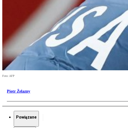
Foto: AFP
Piotr Żelazny
Powiązane