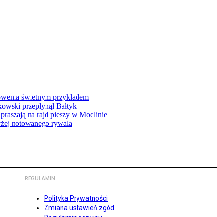
łowenia świetnym przykładem
owski przepłynął Bałtyk
apraszają na rajd pieszy w Modlinie
yżej notowanego rywala
REGULAMIN
Polityka Prywatności
Zmiana ustawień zgód