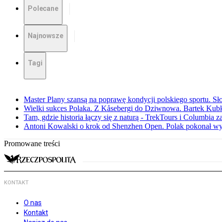
Polecane
Najnowsze
Tagi
Master Plany szansą na poprawę kondycji polskiego sportu. S
Wielki sukces Polaka. Z Kåsebergi do Dziwnowa. Bartek Kubk
Tam, gdzie historia łączy się z naturą - TrekTours i Columbia z
Antoni Kowalski o krok od Shenzhen Open. Polak pokonał w
Promowane treści
KONTAKT
O nas
Kontakt