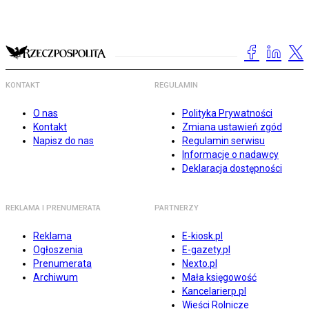
KONTAKT
REGULAMIN
O nas
Polityka Prywatności
Kontakt
Zmiana ustawień zgód
Napisz do nas
Regulamin serwisu
Informacje o nadawcy
Deklaracja dostępności
REKLAMA I PRENUMERATA
PARTNERZY
Reklama
E-kiosk.pl
Ogłoszenia
E-gazety.pl
Prenumerata
Nexto.pl
Archiwum
Mała księgowość
Kancelarierp.pl
Wieści Rolnicze