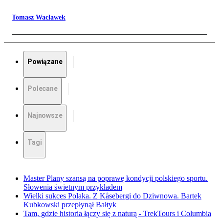
Tomasz Wacławek
Powiązane
Polecane
Najnowsze
Tagi
Master Plany szansą na poprawę kondycji polskiego sportu.
Słowenia świetnym przykładem
Wielki sukces Polaka. Z Kåsebergi do Dziwnowa. Bartek
Kubkowski przepłynął Bałtyk
Tam, gdzie historia łączy się z naturą - TrekTours i Columbia