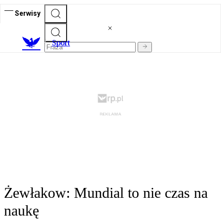
Serwisy
S
port
Żewłakow: Mundial to nie czas na
naukę