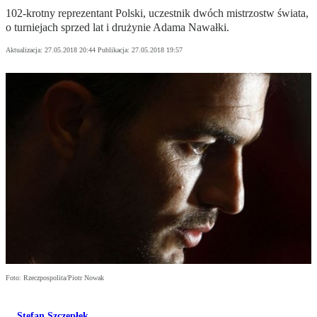
102-krotny reprezentant Polski, uczestnik dwóch mistrzostw świata,
o turniejach sprzed lat i drużynie Adama Nawałki.
Aktualizacja:
27.05.2018 20:44
Publikacja:
27.05.2018 19:57
Foto: Rzeczpospolita/Piotr Nowak
Stefan Szczepłek