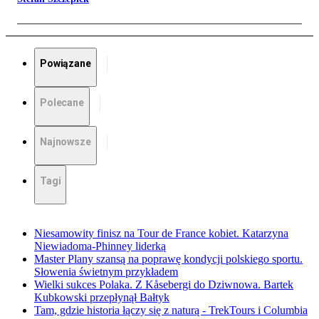
Powiązane
Polecane
Najnowsze
Tagi
Niesamowity finisz na Tour de France kobiet. Katarzyna
Niewiadoma-Phinney liderką
Master Plany szansą na poprawę kondycji polskiego sportu.
Słowenia świetnym przykładem
Wielki sukces Polaka. Z Kåsebergi do Dziwnowa. Bartek
Kubkowski przepłynął Bałtyk
Tam, gdzie historia łączy się z naturą - TrekTours i Columbia