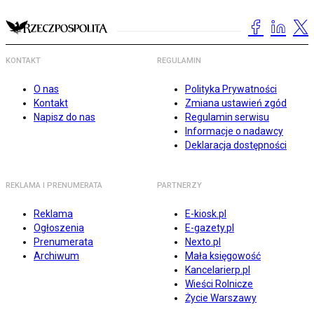
KONTAKT
REGULAMIN
O nas
Polityka Prywatności
Kontakt
Zmiana ustawień zgód
Napisz do nas
Regulamin serwisu
Informacje o nadawcy
Deklaracja dostępności
REKLAMA I PRENUMERATA
PARTNERZY
Reklama
E-kiosk.pl
Ogłoszenia
E-gazety.pl
Prenumerata
Nexto.pl
Archiwum
Mała księgowość
Kancelarierp.pl
Wieści Rolnicze
Życie Warszawy