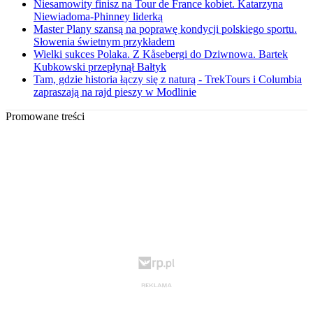
Niesamowity finisz na Tour de France kobiet. Katarzyna
Niewiadoma-Phinney liderką
Master Plany szansą na poprawę kondycji polskiego sportu.
Słowenia świetnym przykładem
Wielki sukces Polaka. Z Kåsebergi do Dziwnowa. Bartek
Kubkowski przepłynął Bałtyk
Tam, gdzie historia łączy się z naturą - TrekTours i Columbia
zapraszają na rajd pieszy w Modlinie
Promowane treści