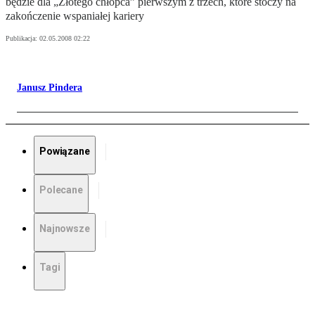
będzie dla „Złotego chłopca” pierwszym z trzech, które stoczy na
zakończenie wspaniałej kariery
Publikacja:
02.05.2008 02:22
Janusz Pindera
Powiązane
Polecane
Najnowsze
Tagi