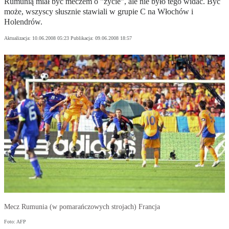
Rumunią miał być meczem o "życie", ale nie było tego widać. Być
może, wszyscy słusznie stawiali w grupie C na Włochów i
Holendrów.
Aktualizacja:
10.06.2008 05:23
Publikacja:
09.06.2008 18:57
Mecz Rumunia (w pomarańczowych strojach) Francja
Foto: AFP