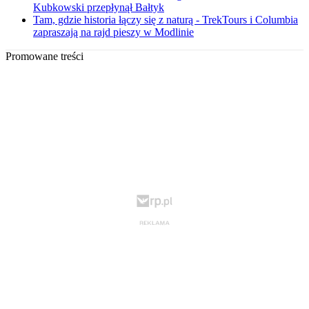
Kubkowski przepłynął Bałtyk
Tam, gdzie historia łączy się z naturą - TrekTours i Columbia
zapraszają na rajd pieszy w Modlinie
Promowane treści