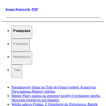
Iwona Krawczyk
,
PAP
Powiązane
Polecane
Najnowsze
Tagi
Niesamowity finisz na Tour de France kobiet. Katarzyna
Niewiadoma-Phinney liderką
Master Plany szansą na poprawę kondycji polskiego sportu.
Słowenia świetnym przykładem
Wielki sukces Polaka. Z Kåsebergi do Dziwnowa. Bartek