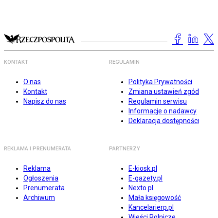
KONTAKT
REGULAMIN
O nas
Polityka Prywatności
Kontakt
Zmiana ustawień zgód
Napisz do nas
Regulamin serwisu
Informacje o nadawcy
Deklaracja dostępności
REKLAMA I PRENUMERATA
PARTNERZY
Reklama
E-kiosk.pl
Ogłoszenia
E-gazety.pl
Prenumerata
Nexto.pl
Archiwum
Mała księgowość
Kancelarierp.pl
Wieści Rolnicze