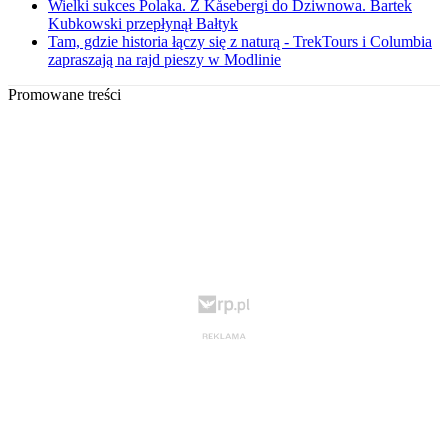
Wielki sukces Polaka. Z Kåsebergi do Dziwnowa. Bartek
Kubkowski przepłynął Bałtyk
Tam, gdzie historia łączy się z naturą - TrekTours i Columbia
zapraszają na rajd pieszy w Modlinie
Promowane treści