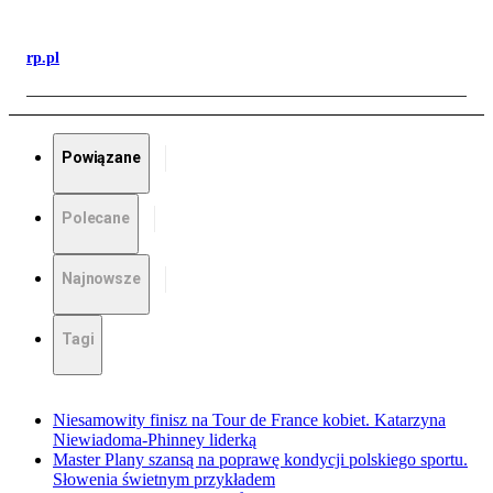
rp.pl
Powiązane
Polecane
Najnowsze
Tagi
Niesamowity finisz na Tour de France kobiet. Katarzyna
Niewiadoma-Phinney liderką
Master Plany szansą na poprawę kondycji polskiego sportu.
Słowenia świetnym przykładem