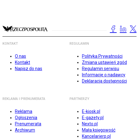
KONTAKT
REGULAMIN
O nas
Polityka Prywatności
Kontakt
Zmiana ustawień zgód
Napisz do nas
Regulamin serwisu
Informacje o nadawcy
Deklaracja dostępności
REKLAMA I PRENUMERATA
PARTNERZY
Reklama
E-kiosk.pl
Ogłoszenia
E-gazety.pl
Prenumerata
Nexto.pl
Archiwum
Mała księgowość
Kancelarierp.pl