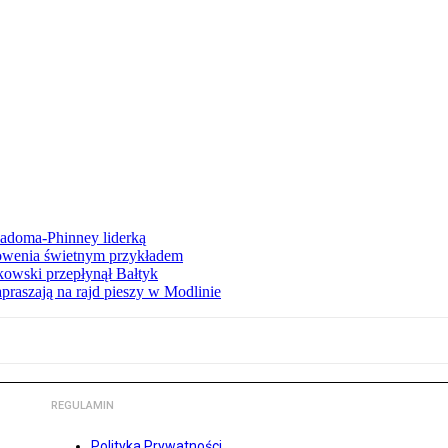
iadoma-Phinney liderką
łowenia świetnym przykładem
owski przepłynął Bałtyk
apraszają na rajd pieszy w Modlinie
REGULAMIN
Polityka Prywatności