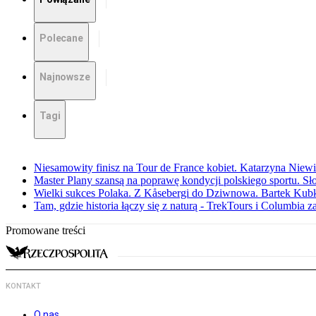
Polecane
Najnowsze
Tagi
Niesamowity finisz na Tour de France kobiet. Katarzyna Niew
Master Plany szansą na poprawę kondycji polskiego sportu. S
Wielki sukces Polaka. Z Kåsebergi do Dziwnowa. Bartek Kubk
Tam, gdzie historia łączy się z naturą - TrekTours i Columbia z
Promowane treści
KONTAKT
O nas