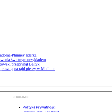
iadoma-Phinney liderką
łowenia świetnym przykładem
owski przepłynął Bałtyk
apraszają na rajd pieszy w Modlinie
REGULAMIN
Polityka Prywatności