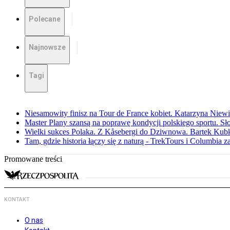
Polecane
Najnowsze
Tagi
Niesamowity finisz na Tour de France kobiet. Katarzyna Niew
Master Plany szansą na poprawę kondycji polskiego sportu. S
Wielki sukces Polaka. Z Kåsebergi do Dziwnowa. Bartek Kubk
Tam, gdzie historia łączy się z naturą - TrekTours i Columbia z
Promowane treści
KONTAKT
O nas