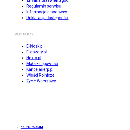
Zmiana ustawień zgód
Regulamin serwisu
Informacje o nadawcy
Deklaracja dostępności
PARTNERZY
E-kiosk.pl
E-gazety.pl
Nexto.pl
Mała księgowość
Kancelarierp.pl
Wieści Rolnicze
Życie Warszawy
KALENDARIUM