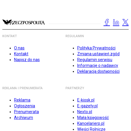
KONTAKT
REGULAMIN
O nas
Polityka Prywatności
Kontakt
Zmiana ustawień zgód
Napisz do nas
Regulamin serwisu
Informacje o nadawcy
Deklaracja dostępności
REKLAMA I PRENUMERATA
PARTNERZY
Reklama
E-kiosk.pl
Ogłoszenia
E-gazety.pl
Prenumerata
Nexto.pl
Archiwum
Mała księgowość
Kancelarierp.pl
Wieści Rolnicze