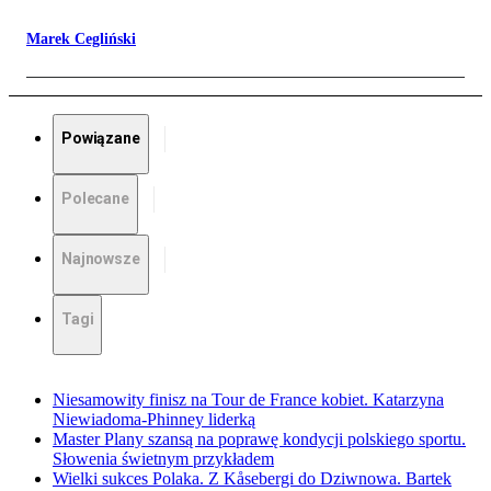
Marek Cegliński
Powiązane
Polecane
Najnowsze
Tagi
Niesamowity finisz na Tour de France kobiet. Katarzyna
Niewiadoma-Phinney liderką
Master Plany szansą na poprawę kondycji polskiego sportu.
Słowenia świetnym przykładem
Wielki sukces Polaka. Z Kåsebergi do Dziwnowa. Bartek