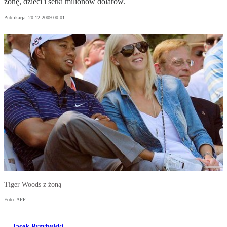
żonę, dzieci i setki milionów dolarów.
Publikacja:
20.12.2009 00:01
Tiger Woods z żoną
Foto: AFP
Jacek Przybylski