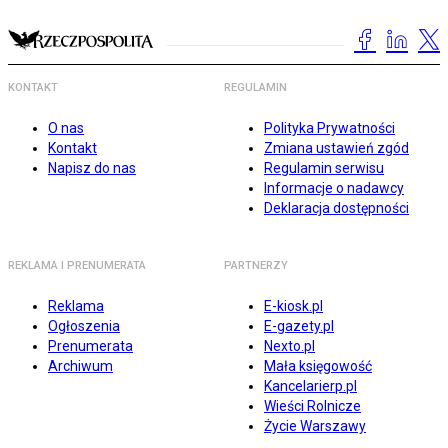
KONTAKT
REGULAMIN
O nas
Polityka Prywatności
Kontakt
Zmiana ustawień zgód
Napisz do nas
Regulamin serwisu
Informacje o nadawcy
Deklaracja dostępności
REKLAMA I PRENUMERATA
PARTNERZY
Reklama
E-kiosk.pl
Ogłoszenia
E-gazety.pl
Prenumerata
Nexto.pl
Archiwum
Mała księgowość
Kancelarierp.pl
Wieści Rolnicze
Życie Warszawy