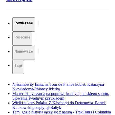
Powiązane
Polecane
Najnowsze
Tagi
Niesamowity finisz na Tour de France kobiet. Katarzyna
Niewiadoma-Phinney liderką
Master Plany szansą na poprawę kondycji polskiego sportu.
Słowenia świetnym przykładem
Wielki sukces Polaka. Z Kåsebergi do Dziwnowa. Bartek
Kubkowski przepłynął Bałtyk
Tam, gdzie historia łączy się z naturą - TrekTours i Columbia