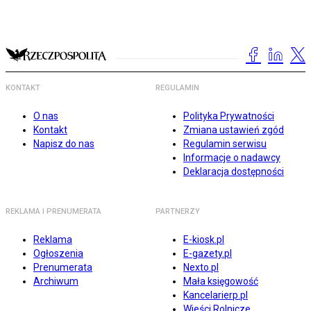
KONTAKT
REGULAMIN
O nas
Polityka Prywatności
Kontakt
Zmiana ustawień zgód
Napisz do nas
Regulamin serwisu
Informacje o nadawcy
Deklaracja dostępności
REKLAMA I PRENUMERATA
PARTNERZY
Reklama
E-kiosk.pl
Ogłoszenia
E-gazety.pl
Prenumerata
Nexto.pl
Archiwum
Mała księgowość
Kancelarierp.pl
Wieści Rolnicze