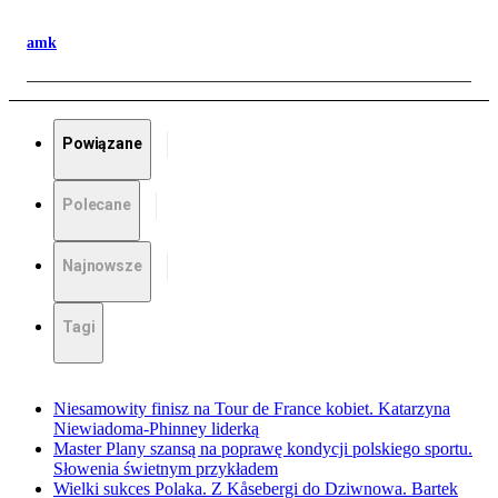
amk
Powiązane
Polecane
Najnowsze
Tagi
Niesamowity finisz na Tour de France kobiet. Katarzyna
Niewiadoma-Phinney liderką
Master Plany szansą na poprawę kondycji polskiego sportu.
Słowenia świetnym przykładem
Wielki sukces Polaka. Z Kåsebergi do Dziwnowa. Bartek