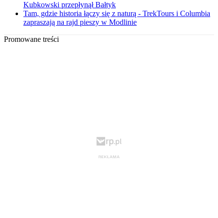
Kubkowski przepłynął Bałtyk
Tam, gdzie historia łączy się z naturą - TrekTours i Columbia
zapraszają na rajd pieszy w Modlinie
Promowane treści