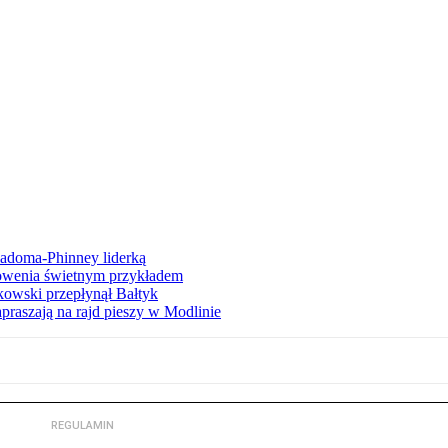
iadoma-Phinney liderką
łowenia świetnym przykładem
owski przepłynął Bałtyk
apraszają na rajd pieszy w Modlinie
REGULAMIN