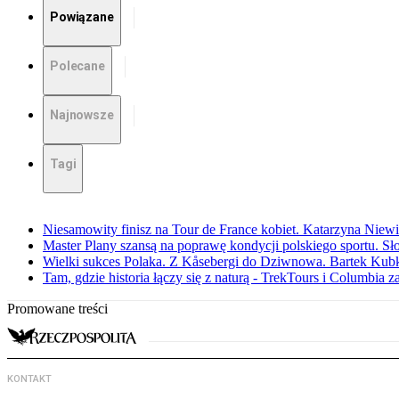
Powiązane
Polecane
Najnowsze
Tagi
Niesamowity finisz na Tour de France kobiet. Katarzyna Niew
Master Plany szansą na poprawę kondycji polskiego sportu. S
Wielki sukces Polaka. Z Kåsebergi do Dziwnowa. Bartek Kubk
Tam, gdzie historia łączy się z naturą - TrekTours i Columbia z
Promowane treści
KONTAKT