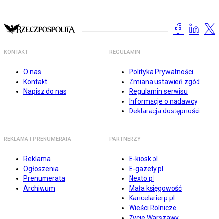
KONTAKT
REGULAMIN
O nas
Polityka Prywatności
Kontakt
Zmiana ustawień zgód
Napisz do nas
Regulamin serwisu
Informacje o nadawcy
Deklaracja dostępności
REKLAMA I PRENUMERATA
PARTNERZY
Reklama
E-kiosk.pl
Ogłoszenia
E-gazety.pl
Prenumerata
Nexto.pl
Archiwum
Mała księgowość
Kancelarierp.pl
Wieści Rolnicze
Życie Warszawy