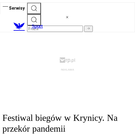
Serwisy
S
port
Festiwal biegów w Krynicy. Na
przekór pandemii