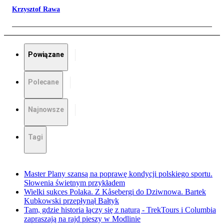
Krzysztof Rawa
Powiązane
Polecane
Najnowsze
Tagi
Master Plany szansą na poprawę kondycji polskiego sportu.
Słowenia świetnym przykładem
Wielki sukces Polaka. Z Kåsebergi do Dziwnowa. Bartek
Kubkowski przepłynął Bałtyk
Tam, gdzie historia łączy się z naturą - TrekTours i Columbia
zapraszają na rajd pieszy w Modlinie