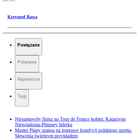
Foto: AFP
Krzysztof Rawa
Powiązane
Polecane
Najnowsze
Tagi
Niesamowity finisz na Tour de France kobiet. Katarzyna
Niewiadoma-Phinney liderką
Master Plany szansą na poprawę kondycji polskiego sportu.
Słowenia świetnym przykładem