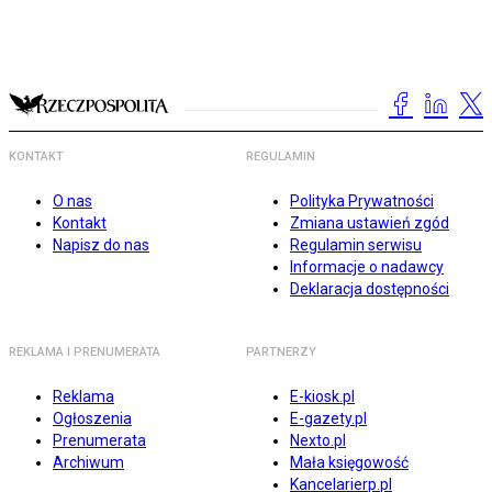
KONTAKT
REGULAMIN
O nas
Polityka Prywatności
Kontakt
Zmiana ustawień zgód
Napisz do nas
Regulamin serwisu
Informacje o nadawcy
Deklaracja dostępności
REKLAMA I PRENUMERATA
PARTNERZY
Reklama
E-kiosk.pl
Ogłoszenia
E-gazety.pl
Prenumerata
Nexto.pl
Archiwum
Mała księgowość
Kancelarierp.pl