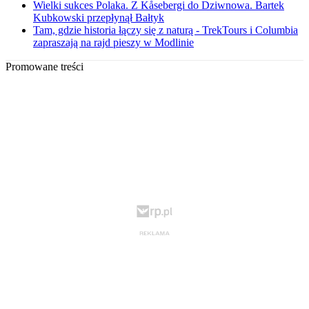
Wielki sukces Polaka. Z Kåsebergi do Dziwnowa. Bartek
Kubkowski przepłynął Bałtyk
Tam, gdzie historia łączy się z naturą - TrekTours i Columbia
zapraszają na rajd pieszy w Modlinie
Promowane treści