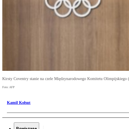
Kirsty Coventry stanie na czele Międzynarodowego Komitetu Olimpijskiego
Foto: AFP
Kamil Kołsut
Powiązane