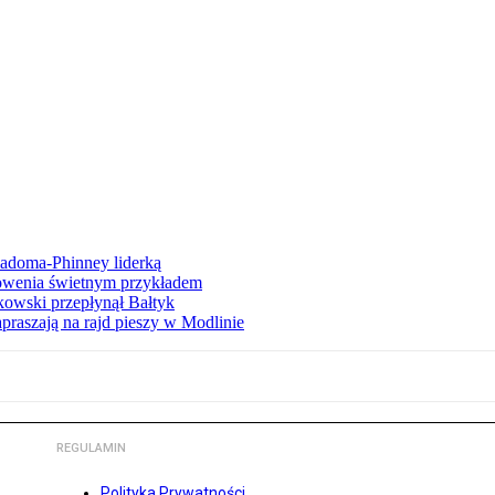
iadoma-Phinney liderką
łowenia świetnym przykładem
owski przepłynął Bałtyk
apraszają na rajd pieszy w Modlinie
REGULAMIN
Polityka Prywatności