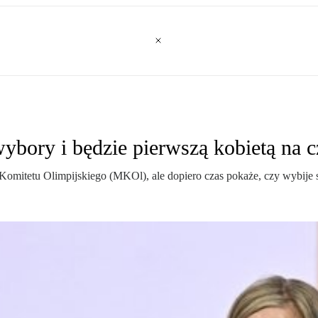
ybory i będzie pierwszą kobietą na
mitetu Olimpijskiego (MKOl), ale dopiero czas pokaże, czy wybije się