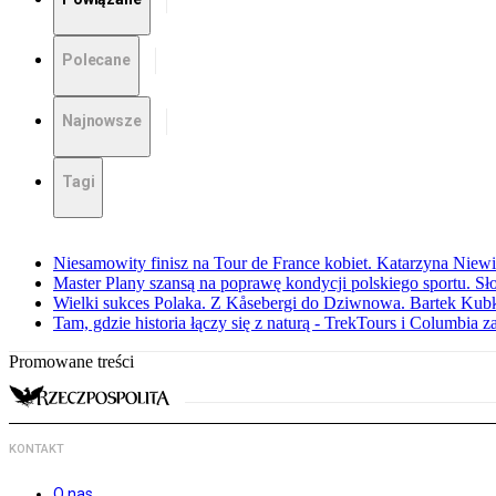
Polecane
Najnowsze
Tagi
Niesamowity finisz na Tour de France kobiet. Katarzyna Niew
Master Plany szansą na poprawę kondycji polskiego sportu. S
Wielki sukces Polaka. Z Kåsebergi do Dziwnowa. Bartek Kubk
Tam, gdzie historia łączy się z naturą - TrekTours i Columbia z
Promowane treści
KONTAKT
O nas