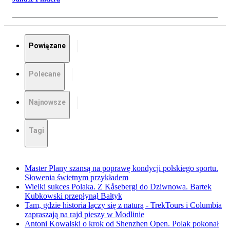
Powiązane
Polecane
Najnowsze
Tagi
Master Plany szansą na poprawę kondycji polskiego sportu.
Słowenia świetnym przykładem
Wielki sukces Polaka. Z Kåsebergi do Dziwnowa. Bartek
Kubkowski przepłynął Bałtyk
Tam, gdzie historia łączy się z naturą - TrekTours i Columbia
zapraszają na rajd pieszy w Modlinie
Antoni Kowalski o krok od Shenzhen Open. Polak pokonał