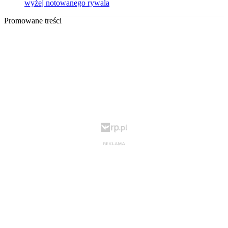
wyżej notowanego rywala
Promowane treści