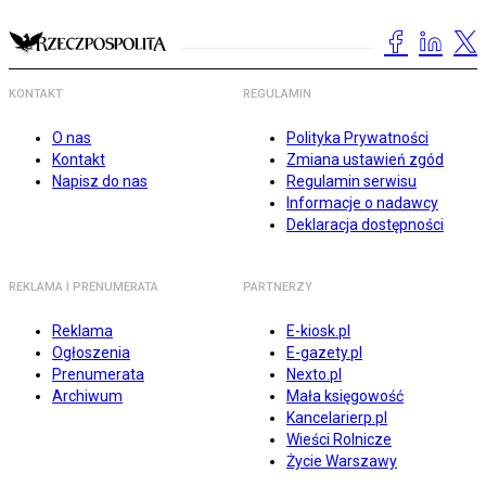
KONTAKT
REGULAMIN
O nas
Polityka Prywatności
Kontakt
Zmiana ustawień zgód
Napisz do nas
Regulamin serwisu
Informacje o nadawcy
Deklaracja dostępności
REKLAMA I PRENUMERATA
PARTNERZY
Reklama
E-kiosk.pl
Ogłoszenia
E-gazety.pl
Prenumerata
Nexto.pl
Archiwum
Mała księgowość
Kancelarierp.pl
Wieści Rolnicze
Życie Warszawy