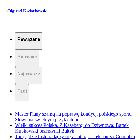
Olgierd Kwiatkowski
Powiązane
Polecane
Najnowsze
Tagi
Master Plany szansą na poprawę kondycji polskiego sportu.
Słowenia świetnym przykładem
Wielki sukces Polaka. Z Kåsebergi do Dziwnowa. Bartek
Kubkowski przepłynął Bałtyk
Tam, gdzie historia łączy się z naturą - TrekTours i Columbia