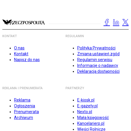
KONTAKT
REGULAMIN
O nas
Polityka Prywatności
Kontakt
Zmiana ustawień zgód
Napisz do nas
Regulamin serwisu
Informacje o nadawcy
Deklaracja dostępności
REKLAMA I PRENUMERATA
PARTNERZY
Reklama
E-kiosk.pl
Ogłoszenia
E-gazety.pl
Prenumerata
Nexto.pl
Archiwum
Mała księgowość
Kancelarierp.pl
Wieści Rolnicze