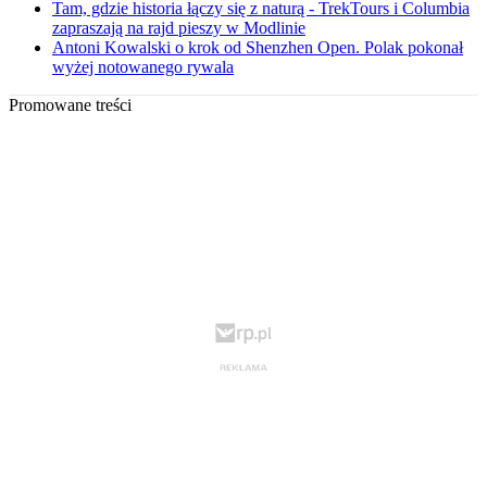
Tam, gdzie historia łączy się z naturą - TrekTours i Columbia
zapraszają na rajd pieszy w Modlinie
Antoni Kowalski o krok od Shenzhen Open. Polak pokonał
wyżej notowanego rywala
Promowane treści