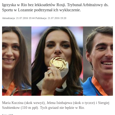
Igrzyska w Rio bez lekkoatletów Rosji. Trybunał Arbitrażowy ds.
Sportu w Lozannie podtrzymał ich wykluczenie.
Aktualizacja:
21.07.2016 19:44
Publikacja:
21.07.2016 19:20
Maria Kuczina (skok wzwyż), Jelena Isinbajewa (skok o tyczce) i Siergiej
Szubienkow (110 m ppł). Tych gwiazd nie będzie w Rio.