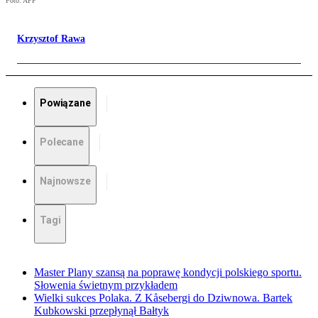
Foto: AFP
Krzysztof Rawa
Powiązane
Polecane
Najnowsze
Tagi
Master Plany szansą na poprawę kondycji polskiego sportu.
Słowenia świetnym przykładem
Wielki sukces Polaka. Z Kåsebergi do Dziwnowa. Bartek
Kubkowski przepłynął Bałtyk