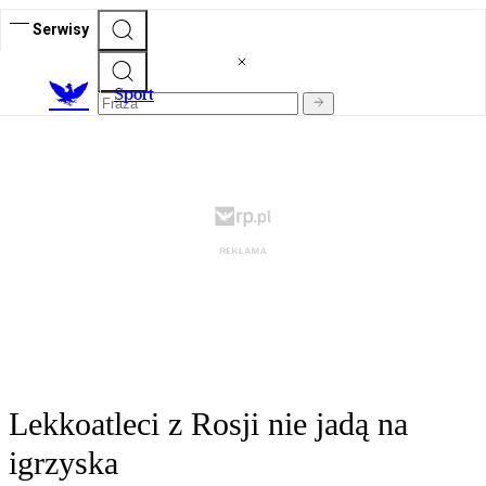
Serwisy
S
port
Lekkoatleci z Rosji nie jadą na
igrzyska