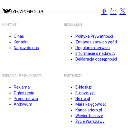
KONTAKT
REGULAMIN
O nas
Polityka Prywatności
Kontakt
Zmiana ustawień zgód
Napisz do nas
Regulamin serwisu
Informacje o nadawcy
Deklaracja dostępności
REKLAMA I PRENUMERATA
PARTNERZY
Reklama
E-kiosk.pl
Ogłoszenia
E-gazety.pl
Prenumerata
Nexto.pl
Archiwum
Mała księgowość
Kancelarierp.pl
Wieści Rolnicze
Życie Warszawy