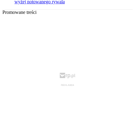
wyżej notowanego rywala
Promowane treści