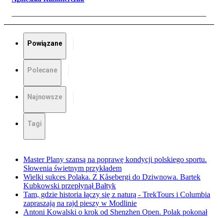
Powiązane
Polecane
Najnowsze
Tagi
Master Plany szansą na poprawę kondycji polskiego sportu.
Słowenia świetnym przykładem
Wielki sukces Polaka. Z Kåsebergi do Dziwnowa. Bartek
Kubkowski przepłynął Bałtyk
Tam, gdzie historia łączy się z naturą - TrekTours i Columbia
zapraszają na rajd pieszy w Modlinie
Antoni Kowalski o krok od Shenzhen Open. Polak pokonał