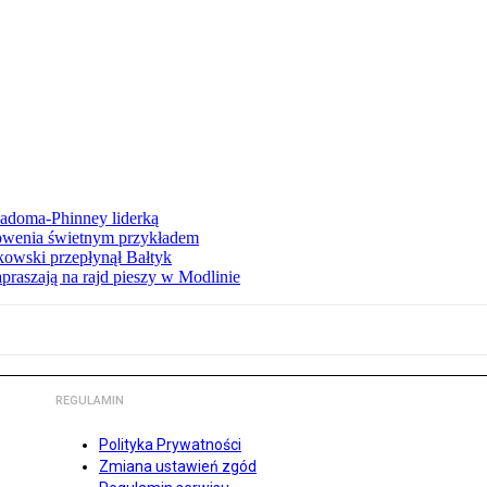
iadoma-Phinney liderką
łowenia świetnym przykładem
owski przepłynął Bałtyk
apraszają na rajd pieszy w Modlinie
REGULAMIN
Polityka Prywatności
Zmiana ustawień zgód