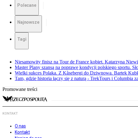
Polecane
Najnowsze
Tagi
Niesamowity finisz na Tour de France kobiet. Katarzyna Niew
Master Plany szansą na poprawę kondycji polskiego sportu. S
Wielki sukces Polaka. Z Kåsebergi do Dziwnowa. Bartek Kubk
Tam, gdzie historia łączy się z naturą - TrekTours i Columbia z
Promowane treści
KONTAKT
O nas
Kontakt