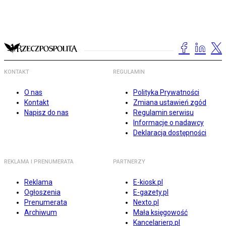
KONTAKT
REGULAMIN
O nas
Polityka Prywatności
Kontakt
Zmiana ustawień zgód
Napisz do nas
Regulamin serwisu
Informacje o nadawcy
Deklaracja dostępności
REKLAMA I PRENUMERATA
PARTNERZY
Reklama
E-kiosk.pl
Ogłoszenia
E-gazety.pl
Prenumerata
Nexto.pl
Archiwum
Mała księgowość
Kancelarierp.pl