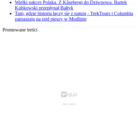
Wielki sukces Polaka. Z Kåsebergi do Dziwnowa. Bartek
Kubkowski przepłynął Bałtyk
Tam, gdzie historia łączy się z naturą - TrekTours i Columbia
zapraszają na rajd pieszy w Modlinie
Promowane treści