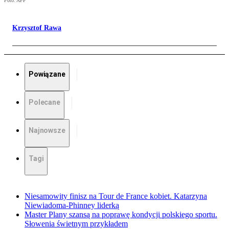
Foto: AFP
Krzysztof Rawa
Powiązane
Polecane
Najnowsze
Tagi
Niesamowity finisz na Tour de France kobiet. Katarzyna
Niewiadoma-Phinney liderką
Master Plany szansą na poprawę kondycji polskiego sportu.
Słowenia świetnym przykładem