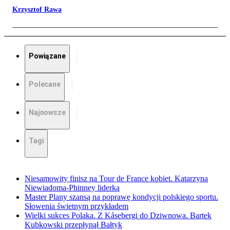
Krzysztof Rawa
Powiązane
Polecane
Najnowsze
Tagi
Niesamowity finisz na Tour de France kobiet. Katarzyna
Niewiadoma-Phinney liderką
Master Plany szansą na poprawę kondycji polskiego sportu.
Słowenia świetnym przykładem
Wielki sukces Polaka. Z Kåsebergi do Dziwnowa. Bartek
Kubkowski przepłynął Bałtyk