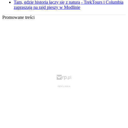
Tam, gdzie historia łączy się z naturą - TrekTours i Columbia
zapraszają na rajd pieszy w Modlinie
Promowane treści