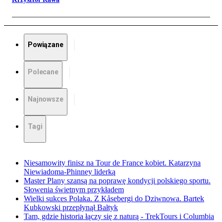
Powiązane
Polecane
Najnowsze
Tagi
Niesamowity finisz na Tour de France kobiet. Katarzyna
Niewiadoma-Phinney liderką
Master Plany szansą na poprawę kondycji polskiego sportu.
Słowenia świetnym przykładem
Wielki sukces Polaka. Z Kåsebergi do Dziwnowa. Bartek
Kubkowski przepłynął Bałtyk
Tam, gdzie historia łączy się z naturą - TrekTours i Columbia