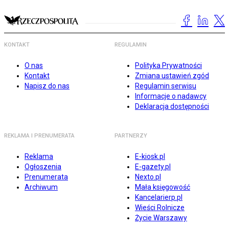
KONTAKT
REGULAMIN
O nas
Polityka Prywatności
Kontakt
Zmiana ustawień zgód
Napisz do nas
Regulamin serwisu
Informacje o nadawcy
Deklaracja dostępności
REKLAMA I PRENUMERATA
PARTNERZY
Reklama
E-kiosk.pl
Ogłoszenia
E-gazety.pl
Prenumerata
Nexto.pl
Archiwum
Mała księgowość
Kancelarierp.pl
Wieści Rolnicze
Życie Warszawy