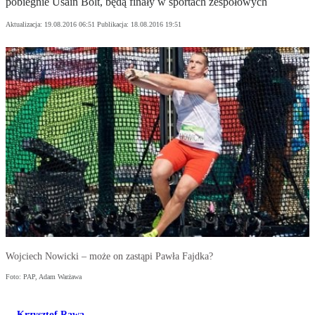
pobiegnie Usain Bolt, będą finały w sportach zespołowych
Aktualizacja:
19.08.2016 06:51
Publikacja:
18.08.2016 19:51
Wojciech Nowicki – może on zastąpi Pawła Fajdka?
Foto: PAP, Adam Warżawa
Krzysztof Rawa