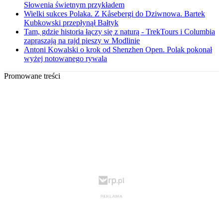
Słowenia świetnym przykładem
Wielki sukces Polaka. Z Kåsebergi do Dziwnowa. Bartek
Kubkowski przepłynął Bałtyk
Tam, gdzie historia łączy się z naturą - TrekTours i Columbia
zapraszają na rajd pieszy w Modlinie
Antoni Kowalski o krok od Shenzhen Open. Polak pokonał
wyżej notowanego rywala
Promowane treści