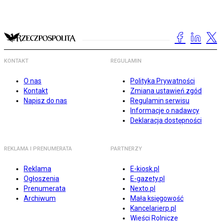
KONTAKT
REGULAMIN
O nas
Polityka Prywatności
Kontakt
Zmiana ustawień zgód
Napisz do nas
Regulamin serwisu
Informacje o nadawcy
Deklaracja dostępności
REKLAMA I PRENUMERATA
PARTNERZY
Reklama
E-kiosk.pl
Ogłoszenia
E-gazety.pl
Prenumerata
Nexto.pl
Archiwum
Mała księgowość
Kancelarierp.pl
Wieści Rolnicze