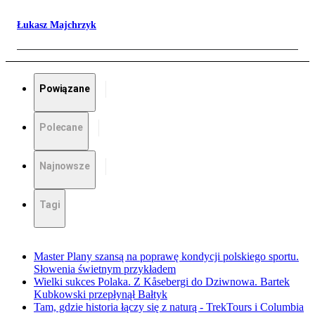
Łukasz Majchrzyk
Powiązane
Polecane
Najnowsze
Tagi
Master Plany szansą na poprawę kondycji polskiego sportu.
Słowenia świetnym przykładem
Wielki sukces Polaka. Z Kåsebergi do Dziwnowa. Bartek
Kubkowski przepłynął Bałtyk
Tam, gdzie historia łączy się z naturą - TrekTours i Columbia