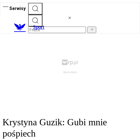
Serwisy
S
port
Krystyna Guzik: Gubi mnie
pośpiech