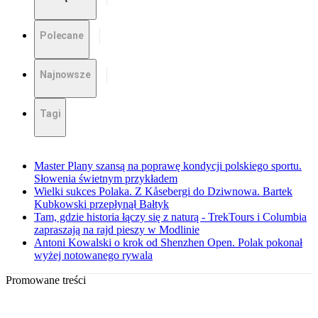
Polecane
Najnowsze
Tagi
Master Plany szansą na poprawę kondycji polskiego sportu.
Słowenia świetnym przykładem
Wielki sukces Polaka. Z Kåsebergi do Dziwnowa. Bartek
Kubkowski przepłynął Bałtyk
Tam, gdzie historia łączy się z naturą - TrekTours i Columbia
zapraszają na rajd pieszy w Modlinie
Antoni Kowalski o krok od Shenzhen Open. Polak pokonał
wyżej notowanego rywala
Promowane treści