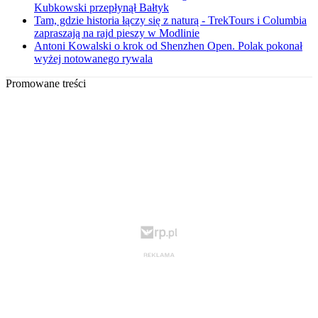
Kubkowski przepłynął Bałtyk
Tam, gdzie historia łączy się z naturą - TrekTours i Columbia
zapraszają na rajd pieszy w Modlinie
Antoni Kowalski o krok od Shenzhen Open. Polak pokonał
wyżej notowanego rywala
Promowane treści