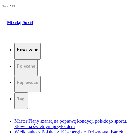
Foto: AFP
Mikołaj Sokół
Powiązane
Polecane
Najnowsze
Tagi
Master Plany szansą na poprawę kondycji polskiego sportu.
Słowenia świetnym przykładem
Wielki sukces Polaka. Z Kåsebergi do Dziwnowa. Bartek