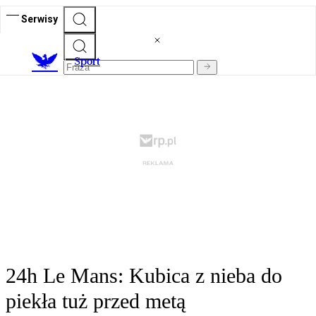
Serwisy
S
port
24h Le Mans: Kubica z nieba do
piekła tuż przed metą