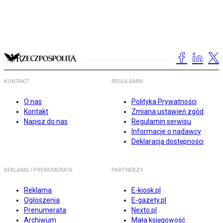
KONTAKT
REGULAMIN
O nas
Polityka Prywatności
Kontakt
Zmiana ustawień zgód
Napisz do nas
Regulamin serwisu
Informacje o nadawcy
Deklaracja dostępności
REKLAMA I PRENUMERATA
PARTNERZY
Reklama
E-kiosk.pl
Ogłoszenia
E-gazety.pl
Prenumerata
Nexto.pl
Archiwum
Mała księgowość