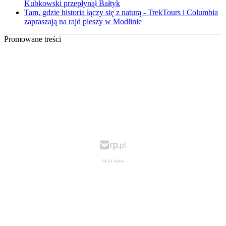
Kubkowski przepłynął Bałtyk
Tam, gdzie historia łączy się z naturą - TrekTours i Columbia
zapraszają na rajd pieszy w Modlinie
Promowane treści