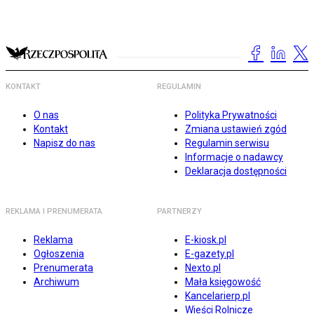
KONTAKT
REGULAMIN
O nas
Polityka Prywatności
Kontakt
Zmiana ustawień zgód
Napisz do nas
Regulamin serwisu
Informacje o nadawcy
Deklaracja dostępności
REKLAMA I PRENUMERATA
PARTNERZY
Reklama
E-kiosk.pl
Ogłoszenia
E-gazety.pl
Prenumerata
Nexto.pl
Archiwum
Mała księgowość
Kancelarierp.pl
Wieści Rolnicze