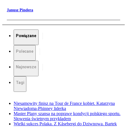
Janusz Pindera
Powiązane
Polecane
Najnowsze
Tagi
Niesamowity finisz na Tour de France kobiet. Katarzyna
Niewiadoma-Phinney liderką
Master Plany szansą na poprawę kondycji polskiego sportu.
Słowenia świetnym przykładem
Wielki sukces Polaka. Z Kåsebergi do Dziwnowa. Bartek