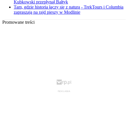
Kubkowski przepłynął Bałtyk
Tam, gdzie historia łączy się z naturą - TrekTours i Columbia
zapraszają na rajd pieszy w Modlinie
Promowane treści