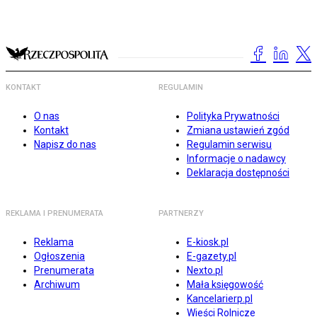
KONTAKT
REGULAMIN
O nas
Polityka Prywatności
Kontakt
Zmiana ustawień zgód
Napisz do nas
Regulamin serwisu
Informacje o nadawcy
Deklaracja dostępności
REKLAMA I PRENUMERATA
PARTNERZY
Reklama
E-kiosk.pl
Ogłoszenia
E-gazety.pl
Prenumerata
Nexto.pl
Archiwum
Mała księgowość
Kancelarierp.pl
Wieści Rolnicze