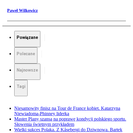
Paweł Wilkowicz
Powiązane
Polecane
Najnowsze
Tagi
Niesamowity finisz na Tour de France kobiet. Katarzyna
Niewiadoma-Phinney liderką
Master Plany szansą na poprawę kondycji polskiego sportu.
Słowenia świetnym przykładem
Wielki sukces Polaka. Z Kåsebergi do Dziwnowa. Bartek