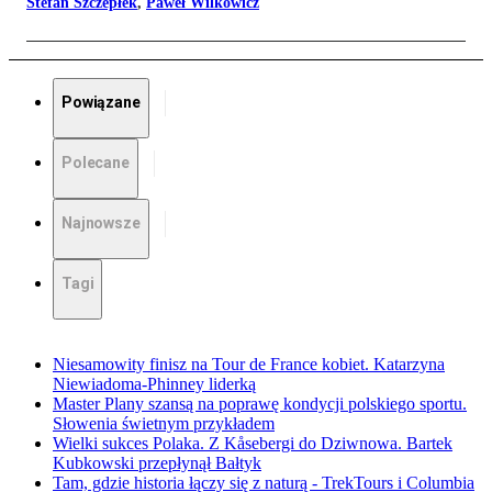
Stefan Szczepłek
,
Paweł Wilkowicz
Powiązane
Polecane
Najnowsze
Tagi
Niesamowity finisz na Tour de France kobiet. Katarzyna
Niewiadoma-Phinney liderką
Master Plany szansą na poprawę kondycji polskiego sportu.
Słowenia świetnym przykładem
Wielki sukces Polaka. Z Kåsebergi do Dziwnowa. Bartek
Kubkowski przepłynął Bałtyk
Tam, gdzie historia łączy się z naturą - TrekTours i Columbia