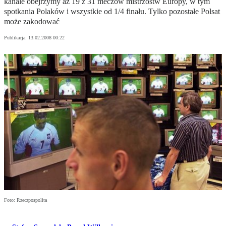
kanale obejrzymy aż 19 z 31 meczów mistrzostw Europy, w tym
spotkania Polaków i wszystkie od 1/4 finału. Tylko pozostałe Polsat
może zakodować
Publikacja:
13.02.2008 00:22
Foto: Rzeczpospolita