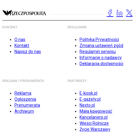
KONTAKT
REGULAMIN
O nas
Polityka Prywatności
Kontakt
Zmiana ustawień zgód
Napisz do nas
Regulamin serwisu
Informacje o nadawcy
Deklaracja dostępności
REKLAMA I PRENUMERATA
PARTNERZY
Reklama
E-kiosk.pl
Ogłoszenia
E-gazety.pl
Prenumerata
Nexto.pl
Archiwum
Mała księgowość
Kancelarierp.pl
Wieści Rolnicze
Życie Warszawy