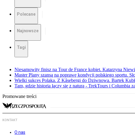
Polecane
Najnowsze
Tagi
Niesamowity finisz na Tour de France kobiet. Katarzyna Niew
Master Plany szansą na poprawę kondycji polskiego sportu. S
Wielki sukces Polaka. Z Kåsebergi do Dziwnowa. Bartek Kubk
Tam, gdzie historia łączy się z naturą - TrekTours i Columbia z
Promowane treści
KONTAKT
O nas