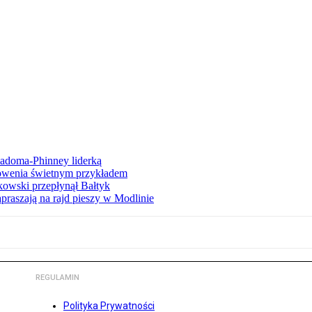
iadoma-Phinney liderką
łowenia świetnym przykładem
owski przepłynął Bałtyk
apraszają na rajd pieszy w Modlinie
REGULAMIN
Polityka Prywatności