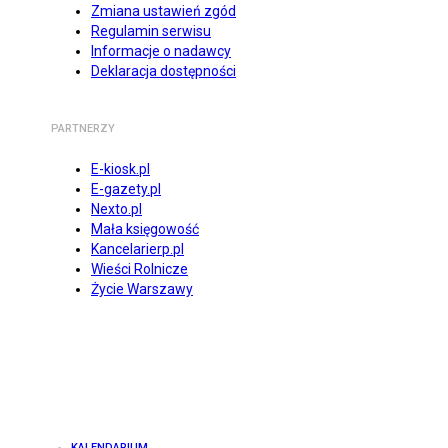
Zmiana ustawień zgód
Regulamin serwisu
Informacje o nadawcy
Deklaracja dostępności
PARTNERZY
E-kiosk.pl
E-gazety.pl
Nexto.pl
Mała księgowość
Kancelarierp.pl
Wieści Rolnicze
Życie Warszawy
KALENDARIUM