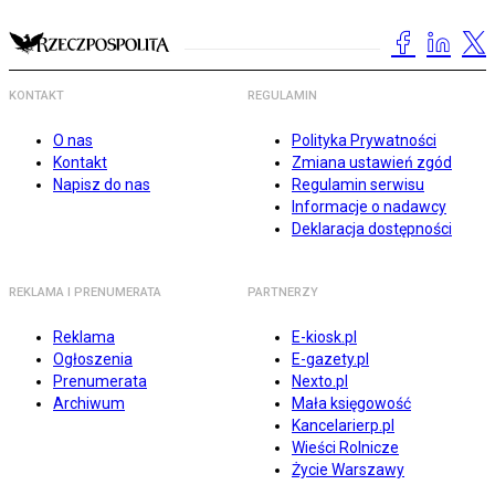
KONTAKT
REGULAMIN
O nas
Polityka Prywatności
Kontakt
Zmiana ustawień zgód
Napisz do nas
Regulamin serwisu
Informacje o nadawcy
Deklaracja dostępności
REKLAMA I PRENUMERATA
PARTNERZY
Reklama
E-kiosk.pl
Ogłoszenia
E-gazety.pl
Prenumerata
Nexto.pl
Archiwum
Mała księgowość
Kancelarierp.pl
Wieści Rolnicze
Życie Warszawy