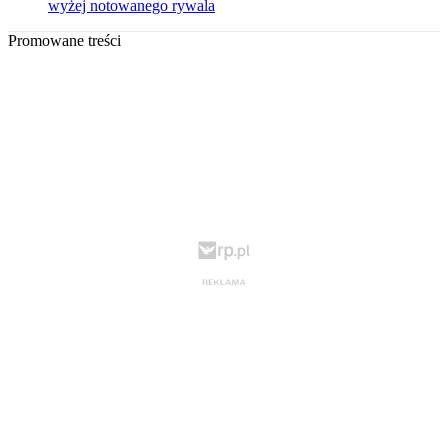
wyżej notowanego rywala
Promowane treści