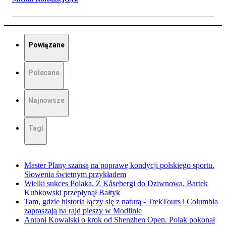
Powiązane
Polecane
Najnowsze
Tagi
Master Plany szansą na poprawę kondycji polskiego sportu.
Słowenia świetnym przykładem
Wielki sukces Polaka. Z Kåsebergi do Dziwnowa. Bartek
Kubkowski przepłynął Bałtyk
Tam, gdzie historia łączy się z naturą - TrekTours i Columbia
zapraszają na rajd pieszy w Modlinie
Antoni Kowalski o krok od Shenzhen Open. Polak pokonał