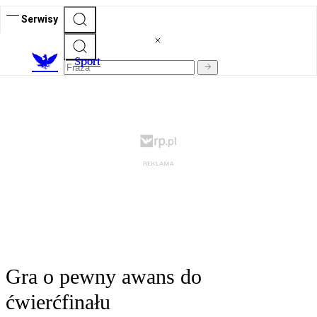
Serwisy
S
port
Gra o pewny awans do
ćwierćfinału