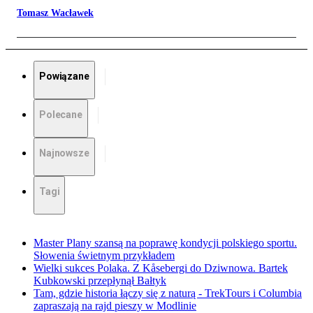
Tomasz Wacławek
Powiązane
Polecane
Najnowsze
Tagi
Master Plany szansą na poprawę kondycji polskiego sportu.
Słowenia świetnym przykładem
Wielki sukces Polaka. Z Kåsebergi do Dziwnowa. Bartek
Kubkowski przepłynął Bałtyk
Tam, gdzie historia łączy się z naturą - TrekTours i Columbia
zapraszają na rajd pieszy w Modlinie