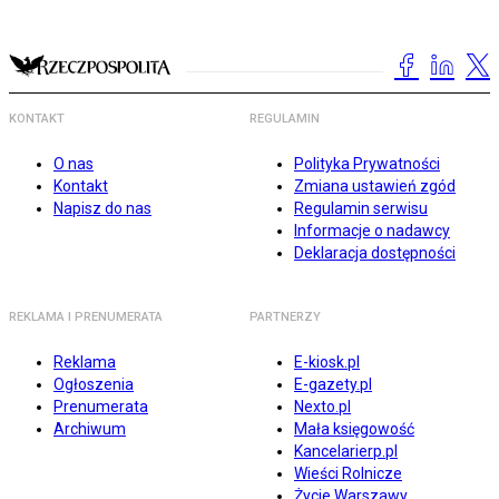
KONTAKT
REGULAMIN
O nas
Polityka Prywatności
Kontakt
Zmiana ustawień zgód
Napisz do nas
Regulamin serwisu
Informacje o nadawcy
Deklaracja dostępności
REKLAMA I PRENUMERATA
PARTNERZY
Reklama
E-kiosk.pl
Ogłoszenia
E-gazety.pl
Prenumerata
Nexto.pl
Archiwum
Mała księgowość
Kancelarierp.pl
Wieści Rolnicze
Życie Warszawy