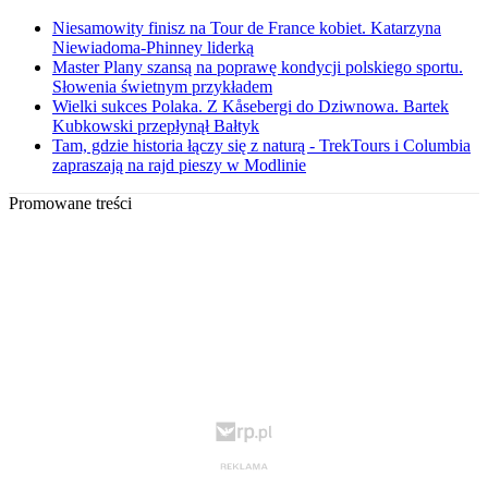
Niesamowity finisz na Tour de France kobiet. Katarzyna
Niewiadoma-Phinney liderką
Master Plany szansą na poprawę kondycji polskiego sportu.
Słowenia świetnym przykładem
Wielki sukces Polaka. Z Kåsebergi do Dziwnowa. Bartek
Kubkowski przepłynął Bałtyk
Tam, gdzie historia łączy się z naturą - TrekTours i Columbia
zapraszają na rajd pieszy w Modlinie
Promowane treści