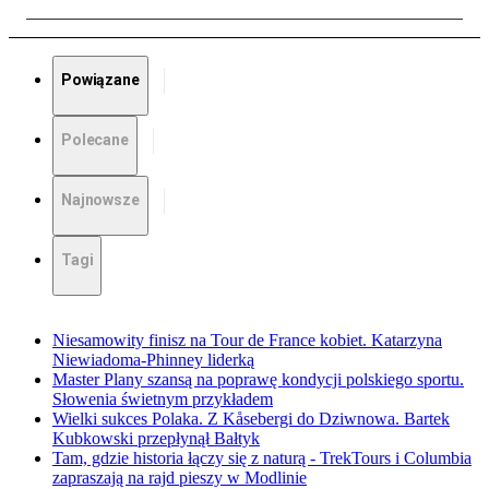
Powiązane
Polecane
Najnowsze
Tagi
Niesamowity finisz na Tour de France kobiet. Katarzyna
Niewiadoma-Phinney liderką
Master Plany szansą na poprawę kondycji polskiego sportu.
Słowenia świetnym przykładem
Wielki sukces Polaka. Z Kåsebergi do Dziwnowa. Bartek
Kubkowski przepłynął Bałtyk
Tam, gdzie historia łączy się z naturą - TrekTours i Columbia
zapraszają na rajd pieszy w Modlinie