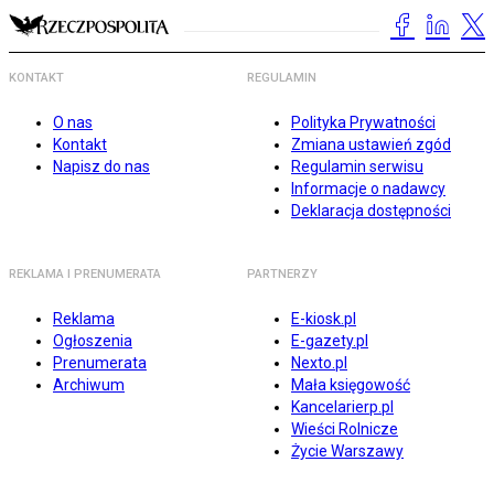
KONTAKT
REGULAMIN
O nas
Polityka Prywatności
Kontakt
Zmiana ustawień zgód
Napisz do nas
Regulamin serwisu
Informacje o nadawcy
Deklaracja dostępności
REKLAMA I PRENUMERATA
PARTNERZY
Reklama
E-kiosk.pl
Ogłoszenia
E-gazety.pl
Prenumerata
Nexto.pl
Archiwum
Mała księgowość
Kancelarierp.pl
Wieści Rolnicze
Życie Warszawy