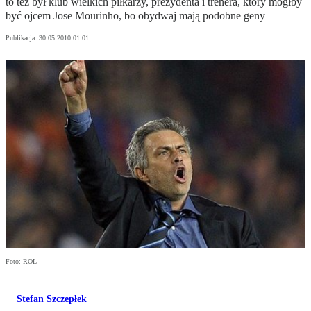
to też był klub wielkich piłkarzy, prezydenta i trenera, który mógłby
być ojcem Jose Mourinho, bo obydwaj mają podobne geny
Publikacja:
30.05.2010 01:01
Foto: ROL
Stefan Szczepłek