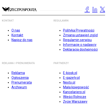
KONTAKT
REGULAMIN
O nas
Polityka Prywatności
Kontakt
Zmiana ustawień zgód
Napisz do nas
Regulamin serwisu
Informacje o nadawcy
Deklaracja dostępności
REKLAMA I PRENUMERATA
PARTNERZY
Reklama
E-kiosk.pl
Ogłoszenia
E-gazety.pl
Prenumerata
Nexto.pl
Archiwum
Mała księgowość
Kancelarierp.pl
Wieści Rolnicze
Życie Warszawy