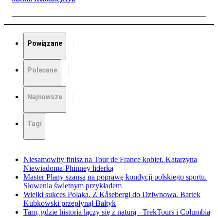
Powiązane
Polecane
Najnowsze
Tagi
Niesamowity finisz na Tour de France kobiet. Katarzyna
Niewiadoma-Phinney liderką
Master Plany szansą na poprawę kondycji polskiego sportu.
Słowenia świetnym przykładem
Wielki sukces Polaka. Z Kåsebergi do Dziwnowa. Bartek
Kubkowski przepłynął Bałtyk
Tam, gdzie historia łączy się z naturą - TrekTours i Columbia