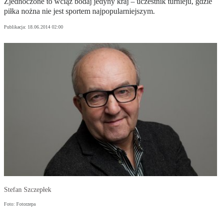
Zjednoczone to wciąż bodaj jedyny kraj – uczestnik turnieju, gdzie
piłka nożna nie jest sportem najpopularniejszym.
Publikacja:
18.06.2014 02:00
Stefan Szczepłek
Foto: Fotorzepa