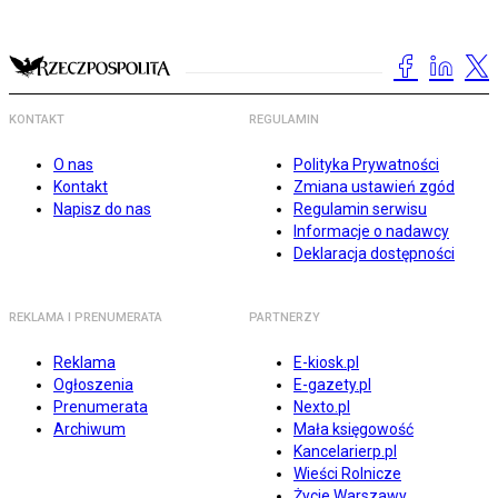
KONTAKT
REGULAMIN
O nas
Polityka Prywatności
Kontakt
Zmiana ustawień zgód
Napisz do nas
Regulamin serwisu
Informacje o nadawcy
Deklaracja dostępności
REKLAMA I PRENUMERATA
PARTNERZY
Reklama
E-kiosk.pl
Ogłoszenia
E-gazety.pl
Prenumerata
Nexto.pl
Archiwum
Mała księgowość
Kancelarierp.pl
Wieści Rolnicze
Życie Warszawy