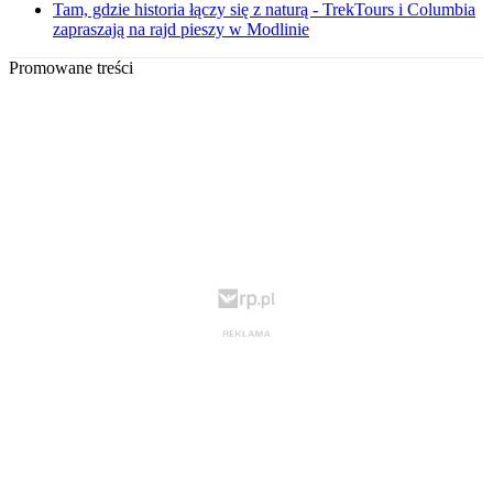
Tam, gdzie historia łączy się z naturą - TrekTours i Columbia
zapraszają na rajd pieszy w Modlinie
Promowane treści