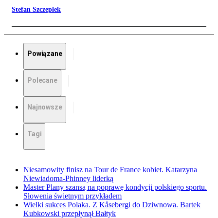
Stefan Szczepłek
Powiązane
Polecane
Najnowsze
Tagi
Niesamowity finisz na Tour de France kobiet. Katarzyna
Niewiadoma-Phinney liderką
Master Plany szansą na poprawę kondycji polskiego sportu.
Słowenia świetnym przykładem
Wielki sukces Polaka. Z Kåsebergi do Dziwnowa. Bartek
Kubkowski przepłynął Bałtyk