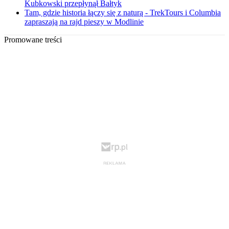
Kubkowski przepłynął Bałtyk
Tam, gdzie historia łączy się z naturą - TrekTours i Columbia
zapraszają na rajd pieszy w Modlinie
Promowane treści