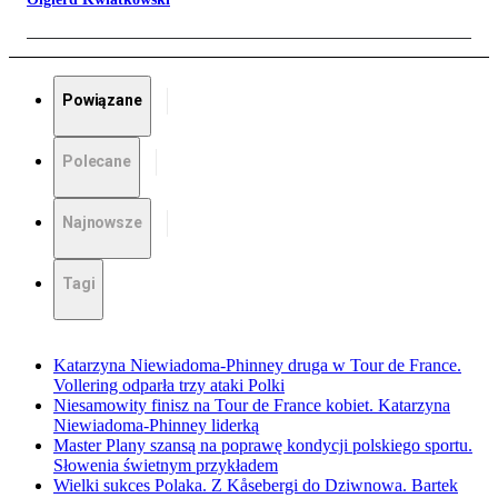
Powiązane
Polecane
Najnowsze
Tagi
Katarzyna Niewiadoma-Phinney druga w Tour de France.
Vollering odparła trzy ataki Polki
Niesamowity finisz na Tour de France kobiet. Katarzyna
Niewiadoma-Phinney liderką
Master Plany szansą na poprawę kondycji polskiego sportu.
Słowenia świetnym przykładem
Wielki sukces Polaka. Z Kåsebergi do Dziwnowa. Bartek