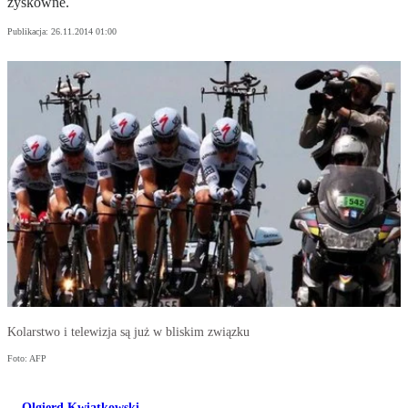
zyskowne.
Publikacja:
26.11.2014 01:00
Kolarstwo i telewizja są już w bliskim związku
Foto: AFP
Olgierd Kwiatkowski