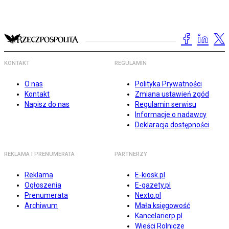
KONTAKT
REGULAMIN
O nas
Polityka Prywatności
Kontakt
Zmiana ustawień zgód
Napisz do nas
Regulamin serwisu
Informacje o nadawcy
Deklaracja dostępności
REKLAMA I PRENUMERATA
PARTNERZY
Reklama
E-kiosk.pl
Ogłoszenia
E-gazety.pl
Prenumerata
Nexto.pl
Archiwum
Mała księgowość
Kancelarierp.pl
Wieści Rolnicze