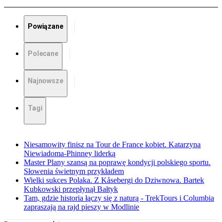
Powiązane
Polecane
Najnowsze
Tagi
Niesamowity finisz na Tour de France kobiet. Katarzyna
Niewiadoma-Phinney liderką
Master Plany szansą na poprawę kondycji polskiego sportu.
Słowenia świetnym przykładem
Wielki sukces Polaka. Z Kåsebergi do Dziwnowa. Bartek
Kubkowski przepłynął Bałtyk
Tam, gdzie historia łączy się z naturą - TrekTours i Columbia
zapraszają na rajd pieszy w Modlinie