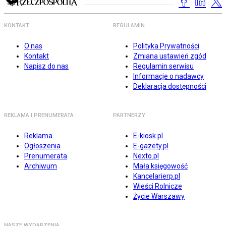
KONTAKT
REGULAMIN
O nas
Polityka Prywatności
Kontakt
Zmiana ustawień zgód
Napisz do nas
Regulamin serwisu
Informacje o nadawcy
Deklaracja dostępności
REKLAMA I PRENUMERATA
PARTNERZY
Reklama
E-kiosk.pl
Ogłoszenia
E-gazety.pl
Prenumerata
Nexto.pl
Archiwum
Mała księgowość
Kancelarierp.pl
Wieści Rolnicze
Życie Warszawy
NASZE WYDARZENIA