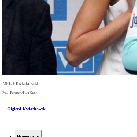
Michał Kwiatkowski
Foto: Fotorzepa/Piotr Guzik
Olgierd Kwiatkowski
Powiązane