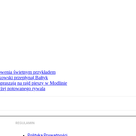
łowenia świetnym przykładem
owski przepłynął Bałtyk
apraszają na rajd pieszy w Modlinie
yżej notowanego rywala
REGULAMIN
Polityka Prywatności