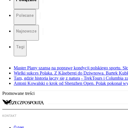
Polecane
Najnowsze
Tagi
Master Plany szansą na poprawę kondycji polskiego sportu. S
Wielki sukces Polaka. Z Kåsebergi do Dziwnowa. Bartek Kubk
Tam, gdzie historia łączy się z naturą - TrekTours i Columbia z
Antoni Kowalski o krok od Shenzhen Open. Polak pokonał w
Promowane treści
KONTAKT
O nas